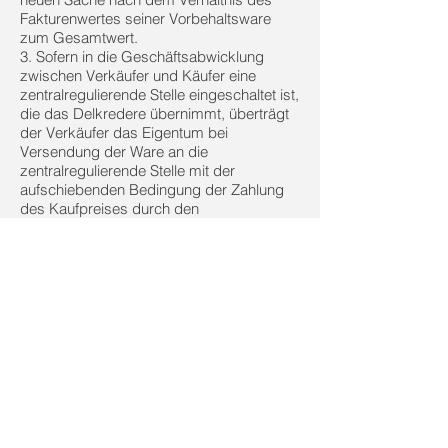
Fakturenwertes seiner Vorbehaltsware
zum Gesamtwert.
3. Sofern in die Geschäftsabwicklung
zwischen Verkäufer und Käufer eine
zentralregulierende Stelle eingeschaltet ist,
die das Delkredere übernimmt, überträgt
der Verkäufer das Eigentum bei
Versendung der Ware an die
zentralregulierende Stelle mit der
aufschiebenden Bedingung der Zahlung
des Kaufpreises durch den
Zentralregulierer. Der Käufer wird erst mit
Zahlung durch den Zentralregulierer frei.
4. Der Käufer ist zur Weiterveräußerung
oder zur Weiterverarbeitung nur unter der
Berücksichtigung der nachfolgenden
Bedingungen berechtigt:
a) Der Käufer darf die Vorbehaltsware nur
im ordnungsgemäßen Geschäftsbetrieb
veräußern oder verarbeiten, sofern sich
seine Vermögensverhältnisse nicht
nachträglich wesentlich verschlechtern.
b) Der Käufer tritt hiermit die Forderung